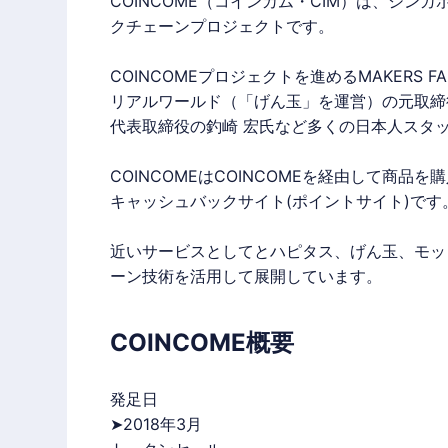
COINCOME
（コインカム・CIM）は、シンガポール
クチェーンプロジェクトです。
COINCOME
プロジェクトを進めるMAKERS F
リアルワールド（「げん玉」を運営）の元取締
代表取締役の釣崎 宏氏など多くの日本人スタ
COINCOME
は
COINCOME
を経由して商品を購
キャッシュバックサイト(
ポイントサイト
)です
近いサービスとしてとハピタス、げん玉、モッ
ーン技術を活用して展開しています。
COINCOME概要
発足日
➤2018年3月