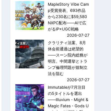
MapleStory Vibe Cam
p受賞発表、693作品
から230名に$59,580
NXPC配布——AIで広
がるIP×UGC戦略
2026-07-27
クラリティ法案、8月
休会前通過は絶望的
——スーン院内総務が
明言、中間選挙とトラ
ンプ倫理問題が規制立
法を阻む
2026-07-27
Immutableが7月注目
の5タイトルを選出
——Illuvium・Might &
Magic Fates・Gods U