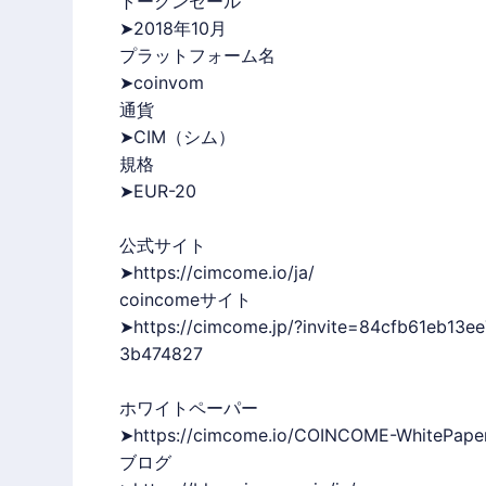
トークンセール
➤2018年10月
プラットフォーム名
➤coinvom
通貨
➤CIM（シム）
規格
➤EUR-20
公式サイト
➤
https://cimcome.io/ja/
coincomeサイト
➤
https://cimcome.jp/?invite=84cfb61eb1
3b474827
ホワイトペーパー
➤
https://cimcome.io/
COINCOME
-WhitePaper
ブログ