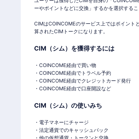
ユーザーは獲得したCIMを自身の「
COINCOM
ーやポイントなどに交換」するかを選択するこ
CIMは
COINCOME
のサービス上ではポイント
算されたCIMトークになります。
CIM（シム）を獲得するには
・
COINCOME
経由で買い物
・
COINCOME
経由でトラベル予約
・
COINCOME
経由でクレジットカード発行
・
COINCOME
経由で口座開設など
CIM（シム）の使いみち
・電子マネーにチャージ
・法定通貨でのキャッシュバック
・他の
仮想通貨
・トークンと交換