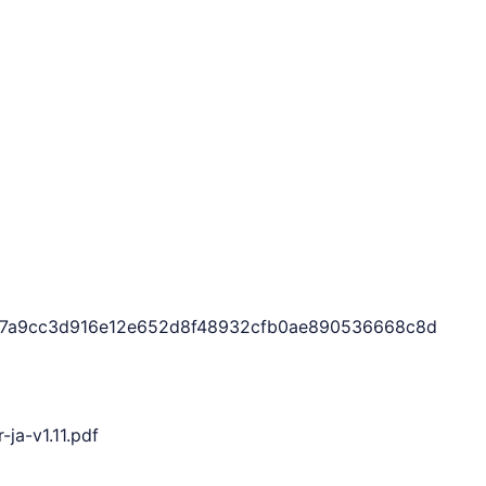
3ee7a9cc3d916e12e652d8f48932cfb0ae890536668c8d
-ja-v1.11.pdf