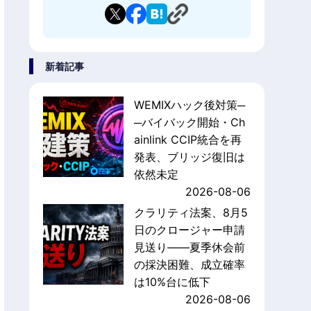
新着記事
WEMIXハック後対策─
─バイバック開始・Ch
ainlink CCIP統合を再
発表、ブリッジ復旧は
依然未定
2026-08-06
クラリティ法案、8月5
日のクロージャー申請
見送り——夏季休会前
の採決困難、成立確率
は10%台に低下
2026-08-06