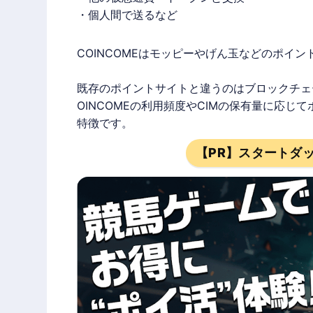
・個人間で送るなど
COINCOME
はモッピーやげん玉などの
ポイン
既存の
ポイントサイト
と違うのはブロックチェ
OINCOME
の利用頻度やCIMの保有量に応じて
特徴です。
【PR】スタートダ