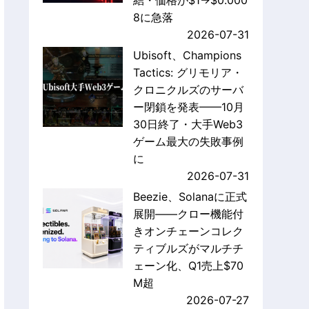
結・価格が$1→$0.000
8に急落
2026-07-31
Ubisoft、Champions
Tactics: グリモリア・
クロニクルズのサーバ
ー閉鎖を発表——10月
30日終了・大手Web3
ゲーム最大の失敗事例
に
2026-07-31
Beezie、Solanaに正式
展開——クロー機能付
きオンチェーンコレク
ティブルズがマルチチ
ェーン化、Q1売上$70
M超
2026-07-27