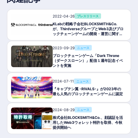
2022-04-26
プレスリリース
KLabの戦略子会社BLOCKSMITH&Co.
が、ThirdverseグループとWeb3及びブロ
ックチェーンゲームの開発・運営に関する
基本合意契約を締結
2023-09-29
ニュース
ブロックチェーンゲーム「Dark Throne
（ダークスローン）」配信１週年記念イベ
ントを実施
2024-07-11
ニュース
『キャプテン翼 -RIVALS-』が2023年の
最も人気のブロックチェーンゲームに認定
2024-08-29
ニュース
株式会社BLOCKSMITH&Co.、顔認証を活
用したWeb3ウォレット特許を取得、今秋
提供開始へ