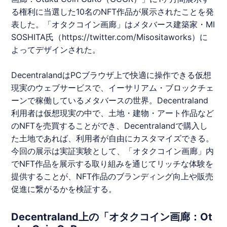
る権利に当選した10名の
NFT
作品が展示されたことを発
表した。「
オタクコイン
画廊」は
メタバース
建築家・
MI
SOSHITA
氏（
https://twitter.com/Misositaworks
）に
よってデザインされた。
Decentraland
はPCブラウザ上で快適に操作できる仮想
現実のウェブサービスで、イーサリアム・ブロックチェ
ーンで稼働している
メタバース
の世界。
Decentraland
利用者は仮想現実の中で、土地・建物・アート作品など
の
NFT
を売買することができ、
Decentraland
で購入し
た土地であれば、利用者が自由にカスタマイズできる。
今回の展示は実証実験として、「
オタクコイン
画廊」内
で
NFT
作品を展示する取り組みを通じてリッチな体験を
提供することが、
NFT
作品のブランディング向上や販売
促進に繋がるかを検証する。
Decentraland上の「オタクコイン画廊：Ot