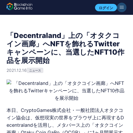
ログイン
「Decentraland」上の「オタクコ
イン画廊」へNFTを飾れるTwitter
キャンペーンに、当選したNFT10作
品を展示開始
2021.12.16
ニュース
本日、
CryptoGames
株式会社・一般社団法人
オタクコ
イン
協会は、仮想現実の世界をブラウザ上に再現する
D
ecentraland
を活用し、
メタバース
上の「
オタクコイン
画廊：Otaku Coin GaRo（OCGR）」に1ヶ月間展示す