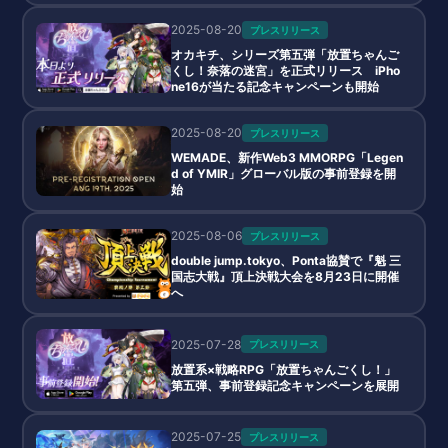
2025-08-20
プレスリリース
オカキチ、シリーズ第五弾「放置ちゃんご
くし！奈落の迷宮」を正式リリース iPho
ne16が当たる記念キャンペーンも開始
2025-08-20
プレスリリース
WEMADE、新作Web3 MMORPG「Legen
d of YMIR」グローバル版の事前登録を開
始
2025-08-06
プレスリリース
double jump.tokyo、Ponta協賛で『魁 三
国志大戦』頂上決戦大会を8月23日に開催
へ
2025-07-28
プレスリリース
放置系×戦略RPG「放置ちゃんごくし！」
第五弾、事前登録記念キャンペーンを展開
2025-07-25
プレスリリース