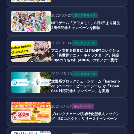
2022-07-27
プレスリリース
NFTゲーム「アワメモ！」8月1日より誕生
2周年記念キャンペーンを開催
2022-01-14
プレスリリース
アニメ文化を世界に広げるNFTコレクショ
ン『異世界アニメ・キャラクターズ』限定
50体のうち1体（#004）のオファー受付
開始！
2021-05-20
プレスリリース
放置系ブロックチェーンゲーム『harbor b
cg (ハーバー・ビーシージー)』が「Open
Sea 対応記念キャンペーン」を実施
2021-01-01
キャンペーン
ブロックチェーン領域特化型求人マッチン
グ「BCコネクト」リリースキャンペーン