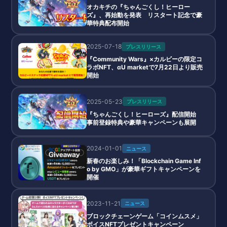
オカキチの『ちゃんごくし！ヒーロー
ズ』、再始動を発表 リスタート記念で豪
華特典配布開始
2025-07-18
プレスリリース
『Community Wars』×カルビーの限定コ
ラボNFT、αU marketで7月22日より販売
開始
2025-05-23
プレスリリース
『ちゃんごくし！ヒーローズ』配信開始
事前登録特典や豪華キャンペーンも展開
2024-01-01
ニュース
新春のお楽しみ！「Blockchain Game Inf
o by GMO」が豪華ギフトキャンペーンを
開催
2023-11-21
ニュース
ブロックチェーンゲーム「コインムスメ」
ボイスNFTプレゼントキャンペーン