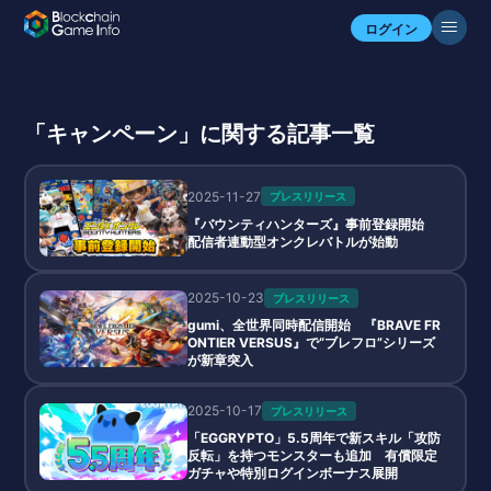
ログイン
「キャンペーン」に関する記事一覧
2025-11-27
プレスリリース
『バウンティハンターズ』事前登録開始
配信者連動型オンクレバトルが始動
2025-10-23
プレスリリース
gumi、全世界同時配信開始 『BRAVE FR
ONTIER VERSUS』で“ブレフロ”シリーズ
が新章突入
2025-10-17
プレスリリース
「EGGRYPTO」5.5周年で新スキル「攻防
反転」を持つモンスターも追加 有償限定
ガチャや特別ログインボーナス展開