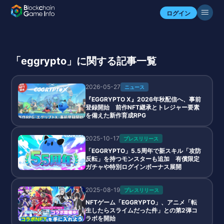
ログイン
「eggrypto」に関する記事一覧
2026-05-27
ニュース
『EGGRYPTO X』2026年秋配信へ、事前
登録開始 前作NFT継承とトレジャー要素
を備えた新作育成RPG
2025-10-17
プレスリリース
「EGGRYPTO」5.5周年で新スキル「攻防
反転」を持つモンスターも追加 有償限定
ガチャや特別ログインボーナス展開
2025-08-19
プレスリリース
NFTゲーム「EGGRYPTO」、アニメ「転
生したらスライムだった件」との第2弾コ
ラボを開始