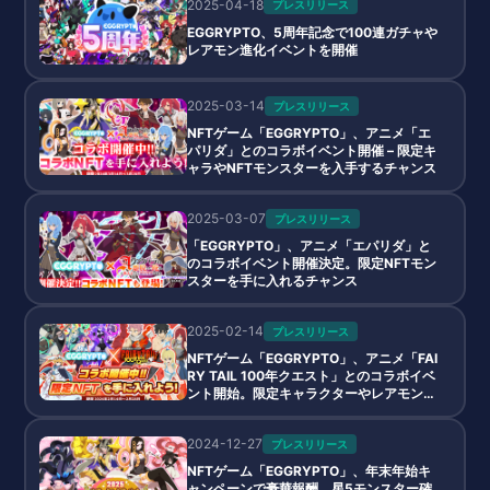
2025-04-18
プレスリリース
EGGRYPTO、5周年記念で100連ガチャや
レアモン進化イベントを開催
2025-03-14
プレスリリース
NFTゲーム「EGGRYPTO」、アニメ「エ
パリダ」とのコラボイベント開催 – 限定キ
ャラやNFTモンスターを入手するチャンス
2025-03-07
プレスリリース
「EGGRYPTO」、アニメ「エパリダ」と
のコラボイベント開催決定。限定NFTモン
スターを手に入れるチャンス
2025-02-14
プレスリリース
NFTゲーム「EGGRYPTO」、アニメ「FAI
RY TAIL 100年クエスト」とのコラボイベ
ント開始。限定キャラクターやレアモンが
登場
2024-12-27
プレスリリース
NFTゲーム「EGGRYPTO」、年末年始キ
ャンペーンで豪華報酬、星5モンスター確