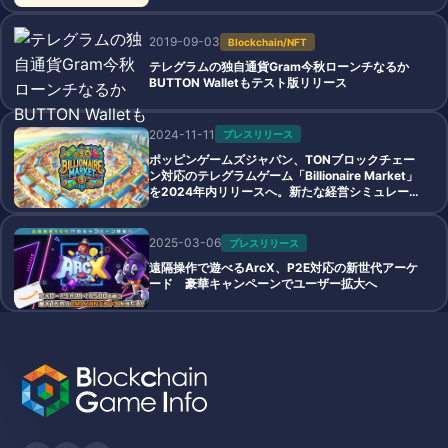
2019-09-03
Blockchain/NFT
テレグラムの独自通貨Gram今秋ローンチなるか
BUTTON Walletもテスト版リリース
2024-11-11
プレスリリース
ポッピンゲームズジャパン、TONブロックチェー
ン対応のテレグラムゲーム「Billionaire Market」
を2024年内リリースへ。新たな経営シミュレーシ
ョン体験で店舗運営と収益拡大を楽しむ
2025-03-06
プレスリリース
遠隔操作で遊べるArcX、P2E対応の新世代アーケ
ード 豪華キャンペーンでユーザー拡大へ