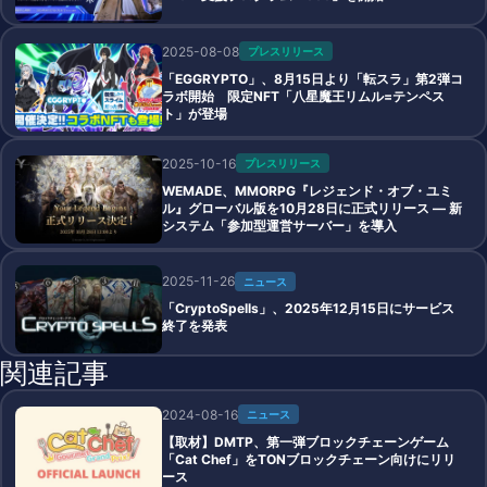
2025-08-08
プレスリリース
「EGGRYPTO」、8月15日より「転スラ」第2弾コ
ラボ開始 限定NFT「八星魔王リムル=テンペス
ト」が登場
2025-10-16
プレスリリース
WEMADE、MMORPG『レジェンド・オブ・ユミ
ル』グローバル版を10月28日に正式リリース ― 新
システム「参加型運営サーバー」を導入
2025-11-26
ニュース
「CryptoSpells」、2025年12月15日にサービス
終了を発表
関連記事
2024-08-16
ニュース
【取材】DMTP、第一弾ブロックチェーンゲーム
「Cat Chef」をTONブロックチェーン向けにリリ
ース