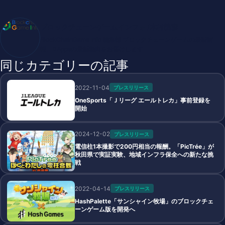
ブロックチェーンゲームインフォ /木村義彦
BlockChainGame Info 編集部 ブロックチェーンゲームの最新情
報、DAppsの最新動向をお届けします
同じカテゴリーの記事
2022-11-04
プレスリリース
OneSports「Ｊリーグ エールトレカ」事前登録を
開始
2024-12-02
プレスリリース
電信柱1本撮影で200円相当の報酬。「PicTrée」が
秋田県で実証実験、地域インフラ保全への新たな挑
戦
2022-04-14
プレスリリース
HashPalette「サンシャイン牧場」のブロックチェ
ーンゲーム版を開発へ