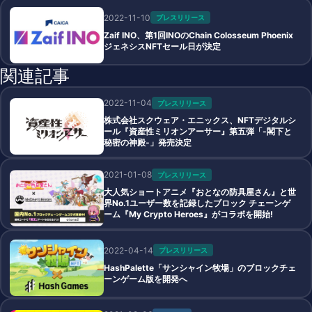
2022-11-10
プレスリリース
Zaif INO、第1回INOのChain Colosseum Phoenix
ジェネシスNFTセール日が決定
関連記事
2022-11-04
プレスリリース
株式会社スクウェア・エニックス、NFTデジタルシ
ール『資産性ミリオンアーサー』第五弾「-閣下と
秘密の神殿-」発売決定
2021-01-08
プレスリリース
大人気ショートアニメ『おとなの防具屋さん』と世
界No.1ユーザー数を記録したブロック チェーンゲ
ーム『My Crypto Heroes』がコラボを開始!
2022-04-14
プレスリリース
HashPalette「サンシャイン牧場」のブロックチェ
ーンゲーム版を開発へ