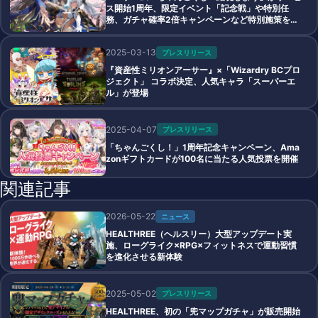
ス開始1周年、限定イベント「記念戦」や特別任
務、ガチャ確率2倍キャンペーンなど特別施策を多
数開催
2025-03-13
プレスリリース
『資産性ミリオンアーサー』×「Wizardry BCプロ
ジェクト」 コラボ決定、人気キャラ「スーパーエ
ル」が登場
2025-04-07
プレスリリース
「ちゃんごくし！」1周年記念キャンペーン、Ama
zonギフトカードが100名に当たる人気投票を開催
関連記事
2026-05-22
ニュース
HEALTHREE（ヘルスリー）大型アップデート実
施、ローグライク×RPG×フィットネスで運動習慣
を進化させる新体験
2025-05-02
プレスリリース
HEALTHREE、初の「兜マップガチャ」が販売開始