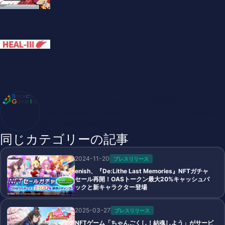
ブロックチェーンゲームインフォ /木村義彦
BlockChainGame Info 編集部 ブロックチェーンゲームの最新情
報、DAppsの最新動向をお届けします
同じカテゴリーの記事
2024-11-20
プレスリリース
enish、『De:Lithe Last Memories』NFTガチャ
セール再開！OASトークン最大20%キャッシュバ
ックと新キャラクター登場
2025-03-27
プレスリリース
NFTゲーム「ちゃんごくし！結魂しよう」がサービ