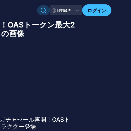
ログイン
日本語(JP)
ル再開！OASトークン最大2
目の画像
s』NFTガチャセール再開！OASト
ャラクター登場