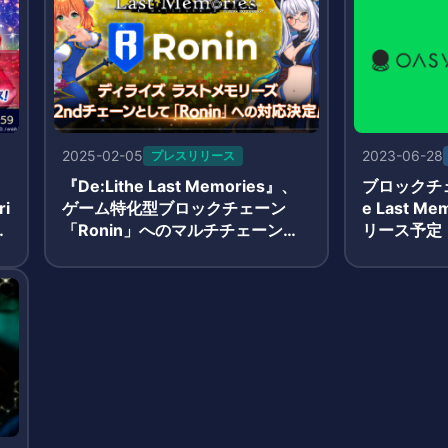
2025-02-05
2023-06-28
プレスリリース
ラ
『De:Lithe Last Memories』、
ブロックチェ
ri
ゲーム特化型ブロックチェーン
e Last M
2
「Ronin」へのマルチチェーン対
リース予定
応を決定