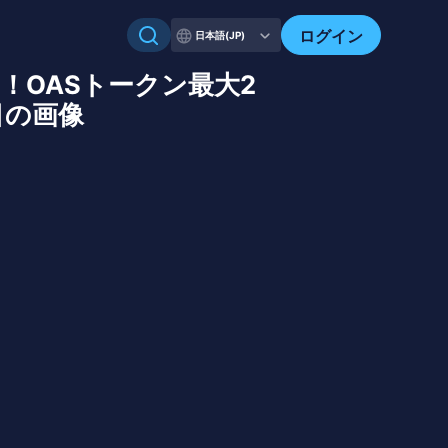
ログイン
日本語(JP)
ル再開！OASトークン最大2
目の画像