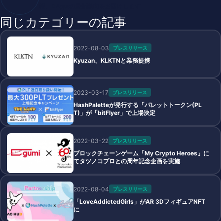
報、DAppsの最新動向をお届けします
同じカテゴリーの記事
2022-08-03
プレスリリース
Kyuzan、KLKTNと業務提携
2023-03-17
プレスリリース
HashPaletteが発行する「パレットトークン(PL
T)」が「bitFlyer」で上場決定
2022-03-22
プレスリリース
ブロックチェーンゲーム「My Crypto Heroes」に
てタツノコプロとの周年記念企画を実施
2022-08-04
プレスリリース
「LoveAddictedGirls」がAR 3DフィギュアNFT
に