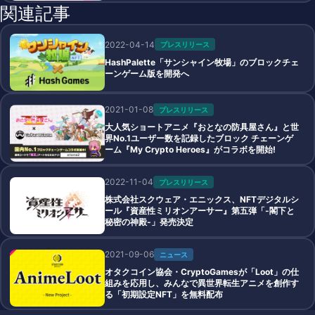
関連記事
2022-04-14
プレスリリース
HashPalette「サンシャイン牧場」のブロックチェ
ーンゲーム版を開発へ
2021-01-08
プレスリリース
大人気ショートアニメ『おとなの防具屋さん』と世
界No.1ユーザー数を記録したブロック チェーンゲ
ーム『My Crypto Heroes』がコラボを開始!
2022-11-04
プレスリリース
株式会社スクウェア・エニックス、NFTデジタルシ
ール『資産性ミリオンアーサー』第五弾「-閣下と
秘密の神殿-」発売決定
2021-09-06
ニュース
オタクコイン協会・CryptoGamesが「Loot」の仕
組みを応用し、みんなで異世界転生アニメを創作す
る「初期設定NFT」を無料配布