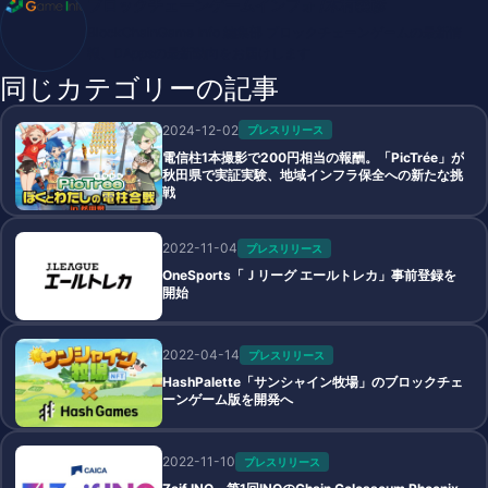
ブロックチェーンゲームインフォ /木村義彦
BlockChainGame Info 編集部 ブロックチェーンゲームの最新情
報、DAppsの最新動向をお届けします
同じカテゴリーの記事
2024-12-02
プレスリリース
電信柱1本撮影で200円相当の報酬。「PicTrée」が
秋田県で実証実験、地域インフラ保全への新たな挑
戦
2022-11-04
プレスリリース
OneSports「Ｊリーグ エールトレカ」事前登録を
開始
2022-04-14
プレスリリース
HashPalette「サンシャイン牧場」のブロックチェ
ーンゲーム版を開発へ
2022-11-10
プレスリリース