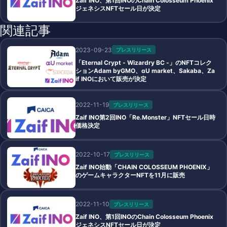
Zaif INO、第1回INOのChain Colosseum Phoenix
ジェネシスNFTセール日が決定
関連記事
2023-09-23
プレスリリース
「Eternal Crypt - Wizardry BC -」のNFTコレク
ションAdam byGMO、αU market、Sakaba、Za
if INOにおいて販売が決定
2022-11-19
プレスリリース
Zaif INO第2回INO「Re.Monster」NFTセール日時
価格決定
2022-10-17
プレスリリース
Zaif INO始動「CHAIN COLOSSEUM PHOENIX」
のゲームキャラクターNFTを11月に販売
2022-11-10
プレスリリース
Zaif INO、第1回INOのChain Colosseum Phoenix
ジェネシスNFTセール日が決定