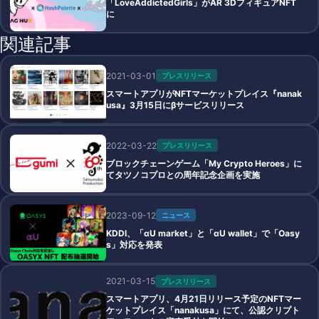
「LoveAddictedGirls」がAR 3DフィギュアNFT
に
関連記事
2021-03-01
プレスリリース
スマートアプリがNFTマーケットプレイス『nanak
usa』3月15日にβサービスリリース
2022-03-22
プレスリリース
ブロックチェーンゲーム「My Crypto Heroes」に
てタツノコプロとの周年記念企画を実施
2023-09-12
ニュース
KDDI、「αU market」と「αU wallet」で「Oasy
s」対応を発表
2021-03-15
プレスリリース
スマートアプリ、4月21日リリース予定のNFTマー
ケットプレイス「nanakusa」にて、公認クリプト