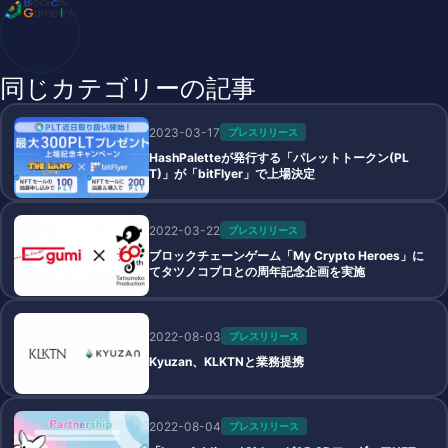
ブロックチェーンゲームインフォ /木村義彦
BlockChainGame Info 編集部 ブロックチェーンゲームの最新情
報、DAppsの最新動向をお届けします
同じカテゴリーの記事
2023-03-17
プレスリリース
HashPaletteが発行する「パレットトークン(PL
T)」が「bitFlyer」で上場決定
2022-03-22
プレスリリース
ブロックチェーンゲーム「My Crypto Heroes」に
てタツノコプロとの周年記念企画を実施
2022-08-03
プレスリリース
Kyuzan、KLKTNと業務提携
2022-08-04
プレスリリース