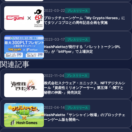
2022-03-22
プレスリリース
ブロックチェーンゲーム「My Crypto Heroes」に
てタツノコプロとの周年記念企画を実施
2023-03-17
プレスリリース
HashPaletteが発行する「パレットトークン(PL
T)」が「bitFlyer」で上場決定
関連記事
2022-11-04
プレスリリース
株式会社スクウェア・エニックス、NFTデジタルシ
ール『資産性ミリオンアーサー』第五弾「-閣下と
秘密の神殿-」発売決定
2022-04-14
プレスリリース
HashPalette「サンシャイン牧場」のブロックチェ
ーンゲーム版を開発へ