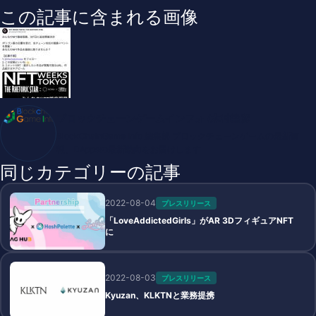
この記事に含まれる画像
ブロックチェーンゲームインフォ /木村義彦
BlockChainGame Info 編集部 ブロックチェーンゲームの最新情
報、DAppsの最新動向をお届けします
同じカテゴリーの記事
2022-08-04
プレスリリース
「LoveAddictedGirls」がAR 3DフィギュアNFT
に
2022-08-03
プレスリリース
Kyuzan、KLKTNと業務提携