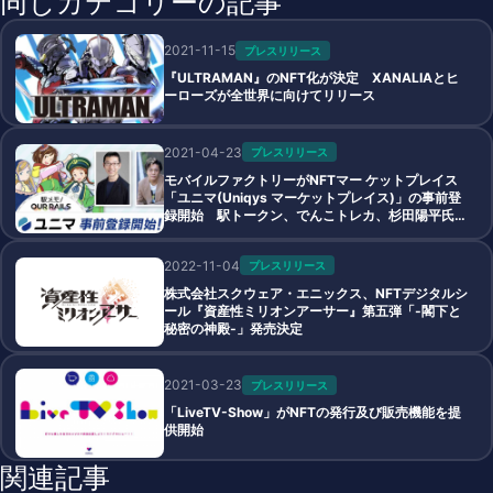
同じカテゴリーの記事
2021-11-15
プレスリリース
『ULTRAMAN』のNFT化が決定 XANALIAとヒ
ーローズが全世界に向けてリリース
2021-04-23
プレスリリース
モバイルファクトリーがNFTマー ケットプレイス
「ユニマ(Uniqys マーケットプレイス)」の事前登
録開始 駅トークン、でんこトレカ、杉田陽平氏ア
ート、 山口周氏書籍をNFT化
2022-11-04
プレスリリース
株式会社スクウェア・エニックス、NFTデジタルシ
ール『資産性ミリオンアーサー』第五弾「-閣下と
秘密の神殿-」発売決定
2021-03-23
プレスリリース
「LiveTV-Show」がNFTの発行及び販売機能を提
供開始
関連記事