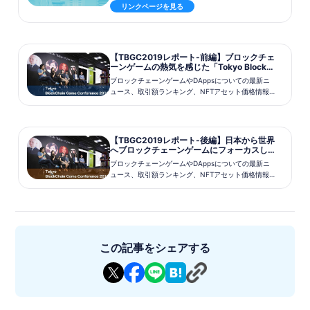
リンクページを見る
【TBGC2019レポート-前編】ブロックチェ
ーンゲームの熱気を感じた「Tokyo BlockC
hain Game Conference2019」 | ブロック
ブロックチェーンゲームやDAppsについての最新ニ
チェーンゲームインフォ-Blockcha...
ュース、取引額ランキング、NFTアセット価格情報
を配信中、また国内、国外の新作ブロックチェーン
ゲームの攻略情報やインタビューなどを掲載。 ブロ
ックチェーンゲームに関する総合情報サイト。
【TBGC2019レポート-後編】日本から世界
へブロックチェーンゲームにフォーカスし
たイベント「Tokyo BlockChain Game Con
ブロックチェーンゲームやDAppsについての最新ニ
ference2019」レポート | ブロックチェー
ュース、取引額ランキング、NFTアセット価格情報
ン...
を配信中、また国内、国外の新作ブロックチェーン
ゲームの攻略情報やインタビューなどを掲載。 ブロ
ックチェーンゲームに関する総合情報サイト。
この記事をシェアする