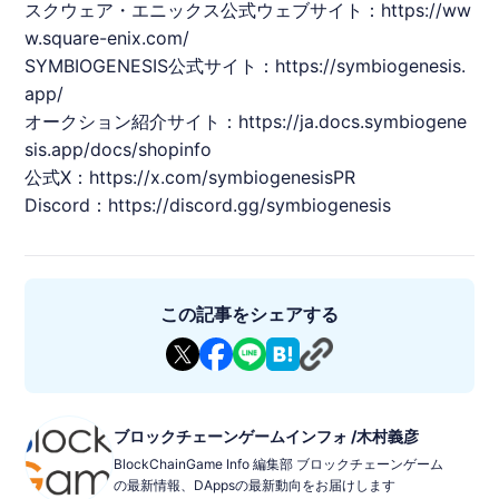
スクウェア・エニックス
公式ウェブサイト：
https://ww
ゲームの流れ
・メインストーリーやミッションを進めて、全６章の物語をクリ
w.square-enix.com/
アします。
SYMBIOGENESIS
・浮遊大陸に隠されたアイテムを探し出すクエストのクリアをめ
公式サイト：
https://symbiogenesis.
ざします。
app/
‍クエストとは
オークション紹介サイト：
https://ja.docs.symbiogene
・隠されたアイテムを探すクエストは、難易度が高く、全プレイ
sis.app/docs/shopinfo
ヤーと協力しあって情報を共有し攻略する必要がああります。
・クエストは章とは関係なく遊べますが、章が追加されるごとに
公式X：
https://x.com/symbiogenesisPR
クエストも追加されます。
Discord：
https://discord.gg/symbiogenesis
遊び方
・1日1回付与されるスロット解放ポイントを使用して、全プレイ
ヤーと協力してキャラクターが持つ物語を解放します。
・メインストーリーやミッションを進め、グレートミッション
（ボス討伐）をクリアします。
この記事をシェアする
・ヒントを元に浮遊大陸に隠されたアイテムを見つけ出します。
・最後のミッション（ワールドミッション）に参加し、物語の結
末を決定します。
・ワールドミッションに参加するには、全6章で構成されるメイ
ンストーリーやミッションを全て進め、隠されたアイテムを見つ
け、ある条件を満たす必要があります。
・隠されたアイテムを見つけ出し、条件を満たすことで、ワール
ブロックチェーンゲームインフォ /木村義彦
ドミッションへの参加権を獲得することができます。
※ワールドミッションは全プレイヤーの中で３名しか参加できま
BlockChainGame Info 編集部 ブロックチェーンゲーム
せん。他のプレイヤーはその結末を見守ることしかできません。
の最新情報、DAppsの最新動向をお届けします