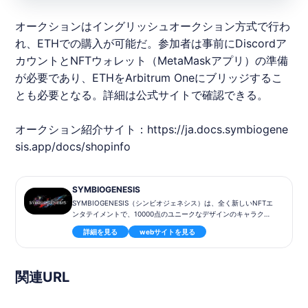
オークションはイングリッシュオークション方式で行わ
れ、ETHでの購入が可能だ。参加者は事前にDiscordア
カウントとNFTウォレット（MetaMaskアプリ）の準備
が必要であり、ETHをArbitrum Oneにブリッジするこ
とも必要となる。詳細は公式サイトで確認できる。
オークション紹介サイト：
https://ja.docs.symbiogene
sis.app/docs/shopinfo
SYMBIOGENESIS
SYMBIOGENESIS（シンビオジェネシス）は、全く新しいNFTエ
ンタテイメントで、10000点のユニークなデザインのキャラクタ
ーNFTとストーリー解放型のゲームプレイを提供します。各キャ
詳細を見る
webサイトを見る
ラクターが持つ物語を解放しながら、浮遊大陸に隠されたアイテ
ムを探し、ワールドミッションへの参加を目指します。全6章の
公開に合わせて販売されるNFTコレクティブルアートは、PFP用
として使用することができます。SYMBIOGENESISは、没入感の
関連URL
あるストーリーとエキサイティングなゲームプレイを楽しめる、
注目のNFTエンタテイメントです。