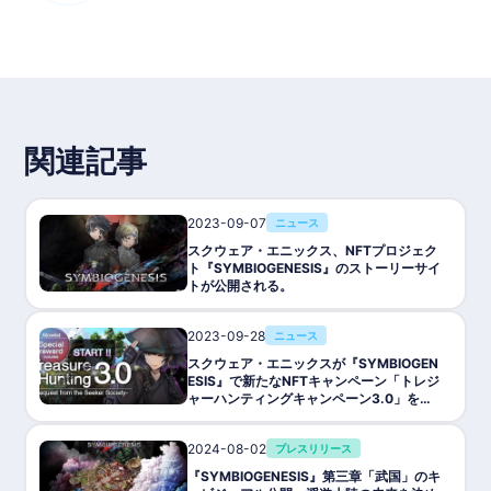
■タイトル：SYMBIOGENESIS
■ジャンル：ストーリー解放型NFTエンターテインメント
■利用料金 : 基本無料
■対応機種：Google Chrome（PC版、アプリ版とも可。他ブラ
ウザ対応は未定）
■リリース日: 2023年5月に第一章のストーリー配信予定
■ステータス :リリース中
■P2E：対応
■言語 : 英語、日本語
関連記事
■ブロックチェーン :Ethereum, Polygon
■配信プラットフォーム ：
■NFT :アイテム、キャラクター
■トークン： -
2023-09-07
ニュース
■開発パートナー：ストーリーノート,Precious Analytics
スクウェア・エニックス、NFTプロジェク
■提供会社/開発会社 : SQUARE ENIX
ト『SYMBIOGENESIS』のストーリーサイ
■Wihte Papaer：
トが公開される。
2023-09-28
ニュース
スクウェア・エニックスが『SYMBIOGEN
ESIS』で新たなNFTキャンペーン「トレジ
ャーハンティングキャンペーン3.0」を開
始！NFTが無料で手に入るチャンス
2024-08-02
プレスリリース
『SYMBIOGENESIS』第三章「武国」のキ