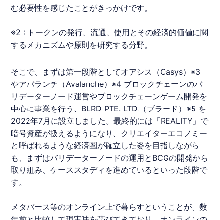
む必要性を感じたことがきっかけです。
※2 : トークンの発行、流通、使用とその経済的価値に関
するメカニズムや原則を研究する分野。
そこで、まずは第一段階としてオアシス（Oasys）※3
やアバランチ（Avalanche）※4 ブロックチェーンのバ
リデーターノード運営やブロックチェーンゲーム開発を
中心に事業を行う、BLRD PTE. LTD.（ブラード）※5 を
2022年7月に設立しました。最終的には「REALITY」で
暗号資産が扱えるようになり、クリエイターエコノミー
と呼ばれるような経済圏が確立した姿を目指しながら
も、まずはバリデーターノードの運用とBCGの開発から
取り組み、ケーススタディを進めているといった段階で
す。
メタバース等のオンライン上で暮らすということが、数
年前と比較して現実味を帯びてきており、オンラインの