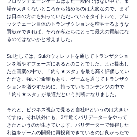
ブロックチェーンゲームはまだ一般的ではない中で、市
場が大きくないところから始めるのは大変なので、まず
は日本の方にも知っていただいているタイトルで、ブロ
ックチェーン自体のトランザクションを増やせるような
貢献ができれば、それが私たちにとって最大の貢献にな
るのではないかと考えました。
Suiとしては、Suiのウォレットを通じてトランザクショ
ンを増やすフェーズにあるとのことでした。また提出し
た企画案の中で、「
釣り★スタ
」を最も高く評価してい
ただき、強いご希望もあり、ゲームを通じてトランザク
ションを増やすために、持っているコンテンツの中で
「
釣り★スタ
」が最適だという判断になりました。
それと、ビジネス視点で見ると自社IPというのは大きい
ですね。それ以外にも、2年近くバリデーターをやって
きたというのが生きています。バリデーターで獲得した
利益をゲームの開発に再投資できているのは良かったで