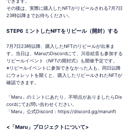
できます。
その後は、実際に購入した
NFT
がリビールされる7月7日​​
23時以降までお待ちください。
STEP6 ミントしたNFTをリビール（開封）する
7月7日23時以降、購入した
NFT
のリビールが出来ま
す。当日は、
Maru
のDiscordにて、川谷絵音も参加する
リビールイベント（
NFT
の開封式）も開催予定です。
※リビールイベントに参加できなかった人も、同日以降
にウォレットを開くと、購入したリビールされた
NFT
が
確認できます。
「
Maru
」のミントにあたり、不明点がありましたらDis
cordにてお問い合わせください。
「
Maru
」​公式Discord：
https://discord.gg/marunft
<「Maru」プロジェクトについて>