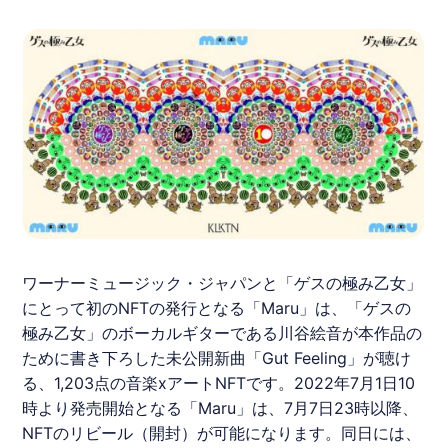
ワーナーミュージック・ジャパンと「
ゲスの極み乙女
」
にとって初の
NFT
の発行となる「
Maru
」は、「
ゲスの
極み乙女
」のボーカルギターである川谷絵音が本作品の
ために書き下ろした未公開新曲「Gut Feeling」が聴け
る、1,203点の音楽xアート
NFT
です。2022年7月1日10
時より発売開始となる「
Maru
」は、7月7日23時以降、
NFT
のリビール（開封）が可能になります。同日には、