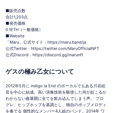
■販売点数
合計1,203点
■発売価格
0.1ETH（一般価格）
■Website
「
Maru
」公式サイト：
https://maru.band/ja
公式Twitter：
https://twitter.com/
Maru
Official
NFT
公式Discord：
https://discord.gg/marunft
ゲスの極み乙女について
2012年5月に indigo la End のボーカルでもある川谷絵
音を中心に結成。高い演奏技術を駆使した何が起こるか
わからない曲展開に全てを飲み込んでしまう声。 プロ
グレ、ヒップホップを基調とし、独自のポップメロディ
を奏でる 個性的なメンバー4人組のバンド。2014年 ワ