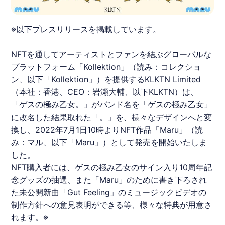
※以下プレスリリースを掲載しています。
NFT
を通してアーティストとファンを結ぶグローバルな
プラットフォーム「
Kollektion
」（読み：コレクショ
ン、以下「
Kollektion
」）を提供するKLKTN Limited
（本社：香港、CEO：岩瀬大輔、以下KLKTN）は、
「
ゲスの極み乙女
。」がバンド名を「
ゲスの極み乙女
」
に改名した結果取れた「。」を、様々なデザインへと変
換し、2022年7月1日10時より
NFT
作品「
Maru
」（読
み：マル、以下「
Maru
」）として発売を開始いたしま
した。
NFT
購入者には、
ゲスの極み乙女
のサイン入り10周年記
念グッズの抽選、また「
Maru
」のために書き下ろされ
た未公開新曲「Gut Feeling」のミュージックビデオの
制作方針への意見表明ができる等、様々な特典が用意さ
れます。※