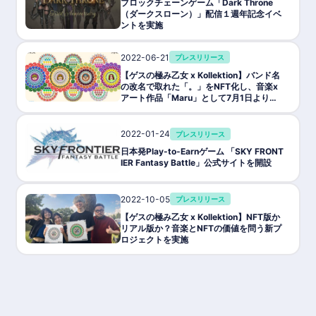
ブロックチェーンゲーム「Dark Throne
（ダークスローン）」配信１週年記念イベ
ントを実施
2022-06-21
プレスリリース
【ゲスの極み乙女 x Kollektion】バンド名
の改名で取れた「。」をNFT化し、音楽x
アート作品「Maru」として7月1日より販
売開始
2022-01-24
プレスリリース
日本発Play-to-Earnゲーム 「SKY FRONT
IER Fantasy Battle」公式サイトを開設
2022-10-05
プレスリリース
【ゲスの極み乙女 x Kollektion】NFT版か
リアル版か？音楽とNFTの価値を問う新プ
ロジェクトを実施