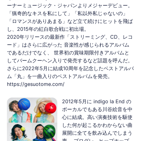
ーナーミュージック・ジャパンよりメジャーデビュー。
「猟奇的なキスを私にして」「私以外私じゃないの」
「ロマンスがありあまる」など立て続けにヒットを飛ば
し、2015年の紅白歌合戦に初出場。
2020年リリースの最新作「ストリーミング、CD、レコ
ード」はさらに広がった 音楽性が感じられるアルバム
であるだけでなく、 世界初の賞味期限付きアルバムと
してバームクーヘン入りで発売するなど話題を呼んだ。
さらに2022年5月に結成10周年を記念したベストアルバ
ム「丸」を一曲入りのベストアルバムを発売。
https://gesuotome.com/
2012年5月に indigo la End の
ボーカルでもある川谷絵音を中
心に結成。高い演奏技術を駆使
した何が起こるかわからない曲
展開に全てを飲み込んでしまう
声。 プログレ、ヒップホップ