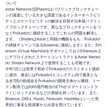
ついて
Astar Network(旧Plasm)はパブリック
ブロックチェー
ン
の直⾯している⼤きな課題であるインターオペラビリ
ティとスケーラビリティの解決を目指す⽇本発パブリッ
ク
ブロックチェーン
です。異なる
ブロックチェーン
をつ
なぐPolkadotに接続することでこれらの問題を解決し
ます。（ShidenはAstarと同様の機能をもち、Polkadot
の姉妹チェーンであるKusamaに接続します）また、Eth
ereum Virtual MachineをサポートしておりEthereum上
にデプロイされたスマートコントラクトをAstar Netwo
rk/ Shiden Network上で使⽤することも可能です。
今年1⽉には世界で初めてPolkadotのテストネット接続
に成功、過去にはPolkadotエコシステム内で最多とな
る全7回の助成⾦をPolkadotの開発主体から獲得、トー
クン配布では約65億円相当の
ETH
がスマートコントラ
クトにロックされるなどの実績を持っています。また、
Binance, OKEx, Huobi, Fenbushi, HashKeyといった世
界的に著名な投資家から出資を受けています。