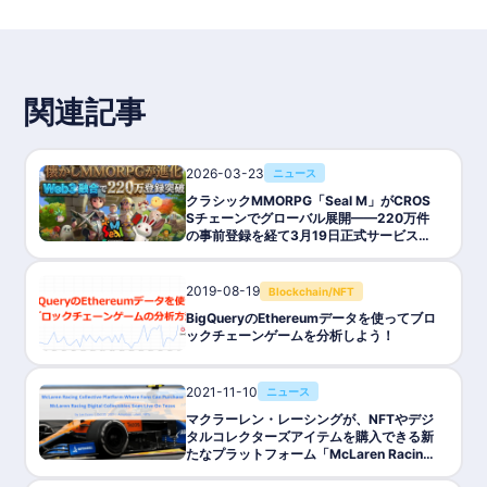
関連記事
2026-03-23
ニュース
クラシックMMORPG「Seal M」がCROS
Sチェーンでグローバル展開——220万件
の事前登録を経て3月19日正式サービス開
始
2019-08-19
Blockchain/NFT
BigQueryのEthereumデータを使ってブロ
ックチェーンゲームを分析しよう！
2021-11-10
ニュース
マクラーレン・レーシングが、NFTやデジ
タルコレクターズアイテムを購入できる新
たなプラットフォーム「McLaren Racing
Collective」の運用を開始