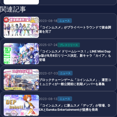
関連記事
2023-08-18
ニュース
「コインムスメ」がプライベートラウンドで資金調
達を完了
2025-07-24
プレスリリース
「コインムスメ ドリームレース！」LINE Mini Dap
p版が8月8日リリース決定、新キャラ「カイア」も
登場
2023-07-03
ニュース
ブロックチェーンゲーム「コインムスメ」、運営コ
ミュニティが一般公開前に初期メンバーを募集
2023-08-13
ニュース
「コインムスメ」に新ムスメ「デップ」が登場、D
EAとEureka Entertainmentが提携を発表