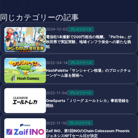
BlockChainGame Info 編集部 ブロックチェーンゲームの最新情
報、DAppsの最新動向をお届けします
同じカテゴリーの記事
2024-12-02
プレスリリース
電信柱1本撮影で200円相当の報酬。「PicTrée」が
秋田県で実証実験、地域インフラ保全への新たな挑
戦
2022-04-14
プレスリリース
HashPalette「サンシャイン牧場」のブロックチェ
ーンゲーム版を開発へ
2022-11-04
プレスリリース
OneSports「Ｊリーグ エールトレカ」事前登録を
開始
2022-11-10
プレスリリース
Zaif INO、第1回INOのChain Colosseum Phoenix
ジェネシスNFTセール日が決定