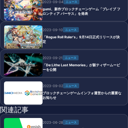
2023-09-04
ニュース
gumi、新作ブロックチェーンゲーム「ブレイブ フ
ロンティア バーサス」を発表
2023-09-10
ニュース
「Rogue Roll Ruler's」9月14日正式リリースが決
定
2023-09-21
ニュース
「De:Lithe Last Memories」が新ティザームービ
ーを公開
2023-09-02
ニュース
ブロックチェーンゲームインフォ運営からの重要な
お知らせ
関連記事
2023-06-28
ニュース