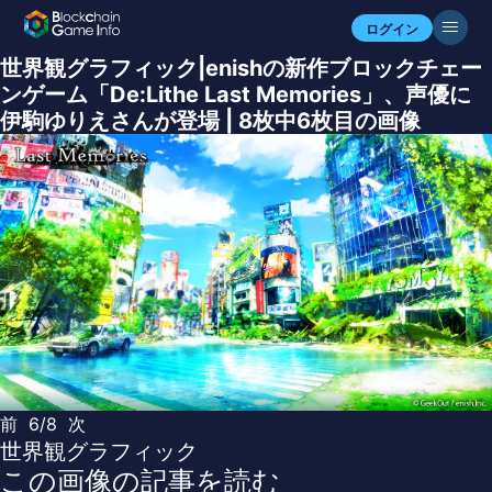
ログイン
世界観グラフィック|enishの新作ブロックチェー
ンゲーム「De:Lithe Last Memories」、声優に
伊駒ゆりえさんが登場 | 8枚中6枚目の画像
前
6/8
次
世界観グラフィック
この画像の記事を読む