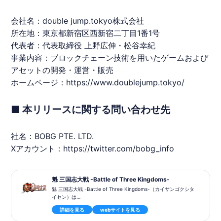
会社名：double jump.tokyo株式会社
所在地：東京都新宿区西新宿二丁目1番1号
代表者：代表取締役 上野広伸・松谷幸紀
事業内容：ブロックチェーン技術を用いたゲームおよび
アセットの開発・運営・販売
ホームページ：
https://www.doublejump.tokyo/
■ 本リリースに関する問い合わせ先
社名：
BOBG
PTE. LTD.
Xアカウント：
https://twitter.com/bobg_info
魁 三国志大戦 -Battle of Three Kingdoms-
魁 三国志大戦 -Battle of Three Kingdoms-（カイサンゴクシタ
イセン）は
はセガの「三国志大戦」のライセンス許諾を受け、三国志の世界
詳細を見る
webサイトを見る
観をテーマとしたブロックチェーンカードゲームです。「三国志
大戦」のIPを使用したアートワークが採用される予定です。