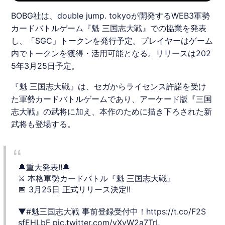
BOBG社は、double jump. tokyoが開発するWEB3軍勢
カードバトルゲーム『魁 三国志大戦』での協業を発表
し、「SGC」トークンを発行予定。プレイヤーはゲーム
内でトークンを獲得・活用可能となる。リリースは202
5年3月25日予定。
『魁 三国志大戦』は、セガからライセンス許諾を受け
た軍勢カードバトルゲームであり、アーケード版『三国
志大戦』の武将に加え、本作のために描き下ろされた新
武将も登場する。
🔔重大発表!!🔔
⚔️ 本格軍勢カードバトル『魁 三国志大戦』
📅 3月25日 正式リリース決定!!
▼
#魁三国志大戦
事前登録受付中！
https://t.co/F2S
sfEHLbF
pic.twitter.com/vXyW2a7TrL