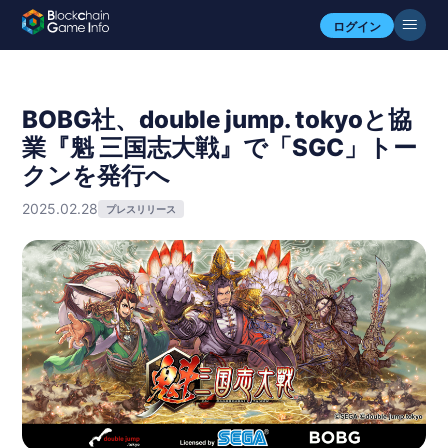
ログイン
BOBG社、double jump. tokyoと協
業『魁 三国志大戦』で「SGC」トー
クンを発行へ
2025.02.28
プレスリリース