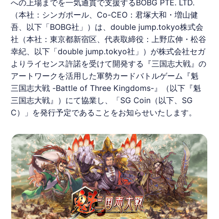
への上場までを一気通貫で支援する
BOBG
PTE. LTD.
（本社：シンガポール、Co-CEO：君塚大和・増山健
吾、以下「
BOBG
社」）は、double jump.tokyo株式会
社（本社：東京都新宿区、代表取締役：上野広伸・松谷
幸紀、以下「double jump.tokyo社」）が株式会社セガ
よりライセンス許諾を受けて開発する『三国志大戦』の
アートワークを活用した軍勢カードバトルゲーム『魁
三国志大戦 -Battle of Three Kingdoms-』（以下『魁
三国志大戦』）にて協業し、「SG Coin（以下、SG
C）」を発行予定であることをお知らせいたします。