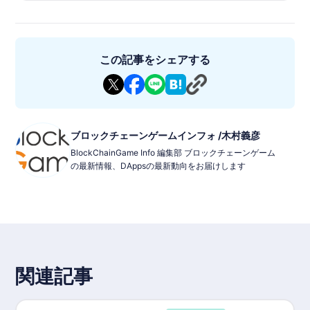
◾️特徴
•NFTカード: 三国志の武将たちが美麗なイラストで描かれたNFT
カードとして登場し、ゲーム内で使用可能です。
•オートバトル: プレイヤーはデッキを構築し、オートで進行する
この記事をシェアする
バトルの戦略を立てるシステム。
•短時間バトル: 1回のバトルは3分間で展開され、短時間で楽しめ
るのが特徴。
•ブロックチェーン技術: Oasysチェーンを採用し、NFTやトーク
ンの管理が可能。
◾️基本情報
ブロックチェーンゲームインフォ /木村義彦
•Game Title: 魁 三国志大戦 -Battle of Three Kingdoms-
BlockChainGame Info 編集部 ブロックチェーンゲーム
•Genre: 戦略的オートバトル
の最新情報、DAppsの最新動向をお届けします
•Compatibility: PC、iOS、Android
•対応言語 日本語・英語先行配信
•Price: 無料（アプリ内課金あり）
•リリース: 2025年4月30日
•P2E: プレイヤーはNFTカードを取引し、報酬を得ることが可能
•Blockchain: SG Verse (OasysL2 チェーン)
•Tokens: 特定のゲームトークンが報酬として提供される予
•NFT: 三国志の武将カードがNFTとして利用可能
•Provider/Developer: double jump.tokyo
関連記事