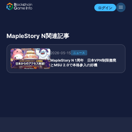
ログイン
MapleStory N関連記事
2026-05-15
ニュース
MapleStory N 1周年 日本VPN制限撤廃
とMSU 2.0で本格参入の好機