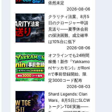
依然未定
2026-08-06
クラリティ法案、8月5
日のクロージャー申請
見送り——夏季休会前
の採決困難、成立確率
は10%台に低下
2026-08-06
オフラインでも24時間
稼働！新作『Yakkamo
n(ヤッカモン)』がRoni
nで事前登録開始、限
定3000コード配布
2026-08-03
Shard Legends: Clan
Wars、8月5日にSLCW
トークンTGE実施——