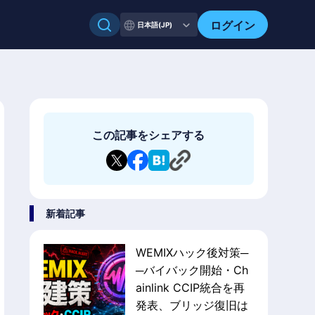
ログイン
日本語(JP)
この記事をシェアする
新着記事
WEMIXハック後対策─
─バイバック開始・Ch
ainlink CCIP統合を再
発表、ブリッジ復旧は