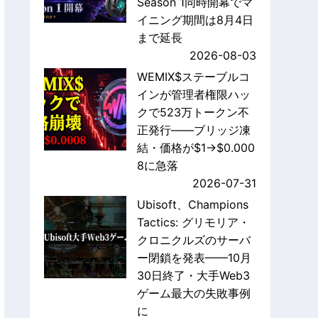
Season 1同時開幕でマ
イニング期間は8月4日
まで延長
2026-08-03
WEMIX$ステーブルコ
インが管理者権限ハッ
クで523万トークン不
正発行——ブリッジ凍
結・価格が$1→$0.000
8に急落
2026-07-31
Ubisoft、Champions
Tactics: グリモリア・
クロニクルズのサーバ
ー閉鎖を発表——10月
30日終了・大手Web3
ゲーム最大の失敗事例
に