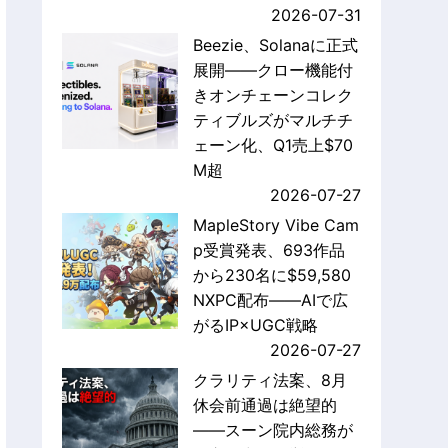
2026-07-31
Beezie、Solanaに正式
展開——クロー機能付
きオンチェーンコレク
ティブルズがマルチチ
ェーン化、Q1売上$70
M超
2026-07-27
MapleStory Vibe Cam
p受賞発表、693作品
から230名に$59,580
NXPC配布——AIで広
がるIP×UGC戦略
2026-07-27
クラリティ法案、8月
休会前通過は絶望的
——スーン院内総務が